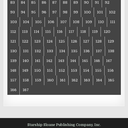
83
84
85
86
87
88
89
90
91
92
93
94
95
96
97
98
99
100
101
102
103
104
105
106
107
108
109
110
111
112
113
114
115
116
117
118
119
120
121
122
123
124
125
126
127
128
129
130
131
132
133
134
135
136
137
138
139
140
141
142
143
144
145
146
147
148
149
150
151
152
153
154
155
156
157
158
159
160
161
162
163
164
165
166
167
Starship Sloane Publishing Company, Inc.